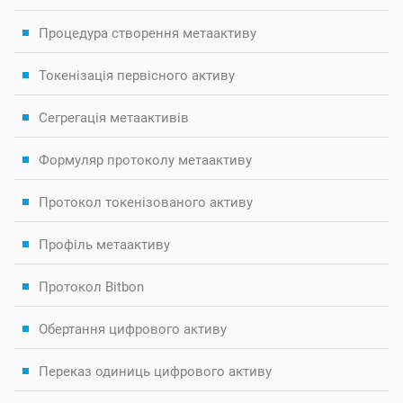
Процедура створення метаактиву
Токенізація первісного активу
Сегрегація метаактивів
Формуляр протоколу метаактиву
Протокол токенізованого активу
Профіль метаактиву
Протокол Bitbon
Обертання цифрового активу
Переказ одиниць цифрового активу