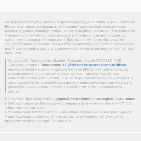
Ми від самого початку заклали в правову природу Соціальної мережі «Система
Bit
bon» адаптивне законодавче регулювання, що є важливим показником
цінності в умовах розвитку глобальної інформаційної економіки. Уся діяльність
Учасників Системи
Bit
bon здійснюється виключно в правовій площині, що
забезпечує законність усіх процесів. Дотримання сучасних міжнародних
стандартів також дозволяє нам досягти гарантованої абсолютної прозорості в
новій прогресивній формі соціально-економічних взаємовідносин усієї світової
спільноти.
Simcord LLC. Technologies. Ukraine. (Company ID code 37657823). ТОВ
«Сімкорд», згідно з
Положенням 1
Публічного контракту Системи
Bit
bon
,
виконує функції Першого оператора Системи
Bit
bon. Компанія відповідає
міжнародним стандартам менеджменту якості, що підтверджується
наявністю сертифіката ISO 9001:2015 у сфері науково-дослідної діяльності у
сфері розроблення та виробництва високонавантажених програмних рішень
розподілених обчислень і зберігання на базі технології розподіленого
реєстру.
На підставі Протоколу
Bit
bon
цифровий актив
Bit
bon є нематеріальним активом
(НМА) відповідно до Міжнародних стандартів фінансової звітності (МСФЗ) 38
«Нематеріальні активи».
Переклад сайта
Bit
bon Space іншими мовами подано виключно для зручності.
У разі будь-яких розбіжностей у перекладі та тлумаченні контенту сайта
пріоритетною версією є російськомовна.