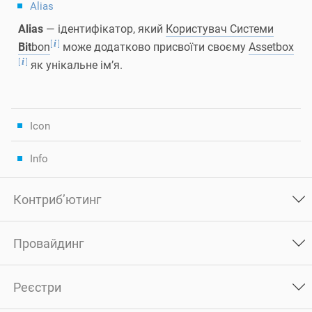
Alias
Alias
— ідентифікатор, який
Користувач Системи
[
]
i
Bit
bon
може додатково присвоїти своєму
Assetbox
[
]
i
як унікальне ім’я.
Icon
Info
Контриб’ютинг
Провайдинг
Реєстри