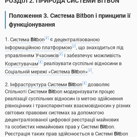
РОЗДІЛ 2. ПРИРОДА СИСТЕМИ
BIT
BON
Положення 3. Система
Bit
bon і принципи її
функціонування
[
]
i
1.
Система
Bit
bon
є
децентралізованою
[
]
i
інформаційною платформою
, що знаходиться під
[
]
i
управлінням
Учасників
і забезпечує можливість
[
]
i
Користувачам
реалізувати суспільні відносини в
[
]
i
Соціальній мережі «Система
Bit
bon»
.
[
]
i
2.
Інфраструктура Системи
Bit
bon
дозволяє
Спільноті Системи
Bit
bon модернізувати процес
реалізації суспільних відносин із метою здійснення
рівноцінних і транспарентних взаємовідносин у різних
світових правових системах за допомогою
децентралізованої цифрової реєстрації майнових
та особистих немайнових прав у Системі
Bit
bon.
Реєстрація таких прав здійснюється в Системі
Bit
bon