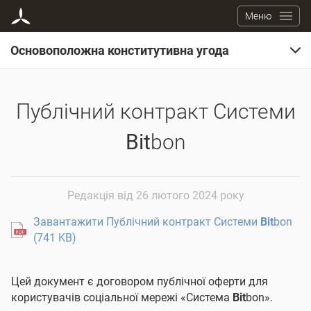
Меню
Основоположна конститутивна угода
Перейти до списку Додатків
Публічний контракт Системи
Протокол
Bit
bon
Bit
bon
Редакція від 26 лютого 2024 року
Завантажити Публічний контракт Системи
Bit
bon
(741 KB)
Цей документ є договором публічної оферти для
користувачів соціальної мережі «Система
Bit
bon».