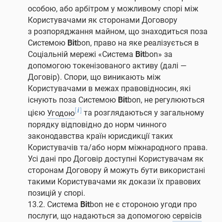
особою, або арбітром у можливому спорі між
Користувачами як сторонами Договору
з розпоряджання майном, що знаходиться поза
Системою
Bit
bon, право на яке реалізується в
Соціальній мережі «Система
Bit
bon» за
допомогою токенізованого активу (далі —
Договір). Спори, що виникають між
Користувачами в межах правовідносин, які
існують поза Системою
Bit
bon, не регулюються
[
]
i
цією
Угодою
та розглядаються у загальному
порядку відповідно до норм чинного
законодавства країн юрисдикції таких
Користувачів та/або норм міжнародного права.
Усі дані про Договір доступні Користувачам як
сторонам Договору й можуть бути використані
такими Користувачами як докази їх правових
позицій у спорі.
13.2. Система
Bit
bon не є стороною угоди про
послуги, що надаються за допомогою
сервісів