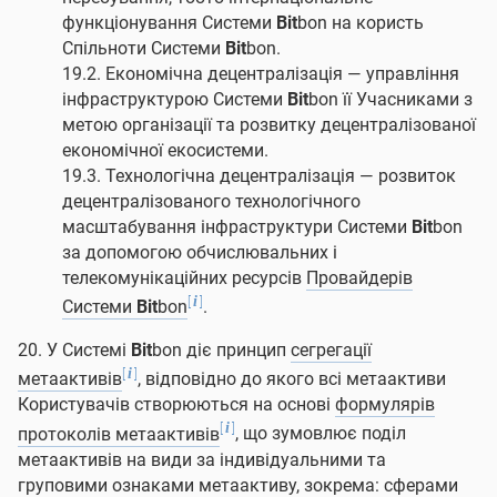
функціонування Системи
Bit
bon на користь
Спільноти Системи
Bit
bon.
19.2. Економічна децентралізація — управління
інфраструктурою Системи
Bit
bon її Учасниками з
метою організації та розвитку децентралізованої
економічної екосистеми.
19.3. Технологічна децентралізація — розвиток
децентралізованого технологічного
масштабування інфраструктури Системи
Bit
bon
за допомогою обчислювальних і
телекомунікаційних ресурсів
Провайдерів
[
]
i
Системи
Bit
bon
.
20. У Системі
Bit
bon діє принцип
сегрегації
[
]
i
метаактивів
, відповідно до якого всі метаактиви
Користувачів створюються на основі
формулярів
[
]
i
протоколів метаактивів
, що зумовлює поділ
метаактивів на види за індивідуальними та
груповими ознаками метаактиву, зокрема: сферами