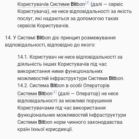
[
]
i
Користувачів Системи
Bit
bon
(далі — сервіс
Користувача), не несе відповідальності за якість
послуг, які надаються за допомогою таких
сервісів Користувачів.
14. У Системі
Bit
bon діє принцип розмежування
відповідальності, відповідно до якого:
14.1. Користувач не несе відповідальності за
діяльність інших Користувачів під час
використання ними функціональних
можливостей інфраструктури Системи
Bit
bon.
14.2. Система
Bit
bon в особі
Операторів
[
]
i
Системи
Bit
bon
(далі — Оператор) не несе
відповідальності за можливі порушення
Користувачами під час використання
функціональних можливостей інфраструктури
Системи
Bit
bon норм чинного законодавства
країн їхньої юрисдикції.