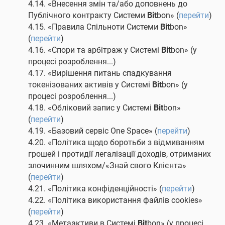
4.14. «Внесення змін та/або доповнень до
Публічного контракту Системи
Bit
bon» (
перейти
)
4.15. «Правила Спільноти Системи
Bit
bon»
(
перейти
)
4.16. «Спори та арбітраж у Системі
Bit
bon» (у
процесі розроблення...)
4.17. «Вирішення питань спадкування
токенізованих активів у Системі
Bit
bon» (у
процесі розроблення...)
4.18. «Обліковий запис у Системі
Bit
bon»
(
перейти
)
4.19. «Базовий сервіс One Space» (
перейти
)
4.20. «Політика щодо боротьби з відмиванням
грошей і протидії легалізації доходів, отриманих
злочинним шляхом/«Знай свого Клієнта»
(
перейти
)
4.21. «Політика конфіденційності» (
перейти
)
4.22. «Політика використання файлів cookies»
(
перейти
)
4.23. «Метаактиви в Системі
Bit
bon» (у процесі