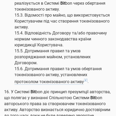
реалізується в Системі
Bit
bon через обертання
токенізованого активу.
15.3. Відомості про майно, що використовується
Користувачем під час створення токенізованого
активу.
15.4. Відповідність Договору та/або правочину
нормам чинного законодавства країни
юрисдикції Користувача.
15.5. Дотримання правил та умов
розпоряджання майном, установлених
Договором.
15.6. Дотримання правил та умов обертання
токенізованого активу, установлених
[
]
i
протоколом токенізованого активу
.
16. У Системі
Bit
bon діє принцип презумпції авторства,
що полягає у визнанні Спільнотою Системи
Bit
bon
авторського права за створювачем токенізованого
активу. Авторство визнається юридично достовірним
до того часу, доки не буде доведено зворотне.