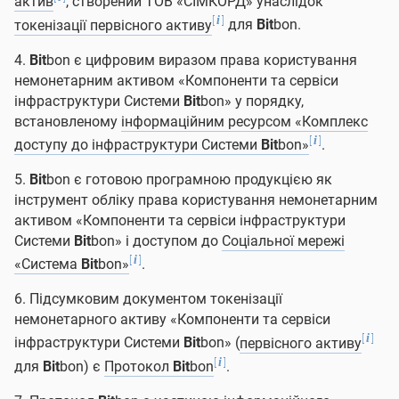
актив
, створений ТОВ «СІМКОРД» унаслідок
[
]
i
токенізації первісного активу
для
Bit
bon.
4.
Bit
bon є цифровим виразом права користування
немонетарним активом «Компоненти та сервіси
інфраструктури Системи
Bit
bon» у порядку,
встановленому
інформаційним ресурсом «Комплекс
[
]
i
доступу до інфраструктури Системи
Bit
bon»
.
5.
Bit
bon є готовою програмною продукцією як
інструмент обліку права користування немонетарним
активом «Компоненти та сервіси інфраструктури
Системи
Bit
bon» і доступом до
Соціальної мережі
[
]
i
«Система
Bit
bon»
.
6. Підсумковим документом токенізації
немонетарного активу «Компоненти та сервіси
[
]
i
інфраструктури Системи
Bit
bon» (
первісного активу
[
]
i
для
Bit
bon) є
Протокол
Bit
bon
.