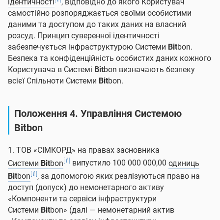
ідентичності
, відповідно до якого Користувач
самостійно розпоряджається своїми особистими
даними та доступом до таких даних на власний
розсуд. Принцип суверенної ідентичності
забезпечується інфраструктурою Системи
Bit
bon.
Безпека та конфіденційність особистих даних кожного
Користувача в Системі
Bit
bon визначають безпеку
всієї Спільноти Системи
Bit
bon.
Положення 4. Управління Системою
Bit
bon
1. ТОВ «СІМКОРД» на правах засновника
[
]
i
Системи
Bit
bon
випустило 100 000 000,00
одиниць
[
]
i
Bit
bon
, за допомогою яких реалізуються право на
доступ (допуск) до немонетарного активу
«Компоненти та сервіси інфраструктури
Системи
Bit
bon» (далі — немонетарний актив