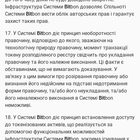
Інфраструктура Системи
Bit
bon дозволяє Спільноті
Системи
Bit
bon вести облік авторських прав і гарантує
захист таких прав.
17. У Системі
Bit
bon діє принцип необоротності
правочину, відповідно до якого, зважаючи на
технологічну природу правочину, момент транзакції
токену розподіленого реєстру свідчить про укладання
правочину та його належне виконання. Ці факти є
обставинами, що не вимагають доказування. У
зв’язку з цим вимоги про розірвання правочину або
визнання його недійсним на підставі недотримання
форми правочину, та/або його неукладання, та/або
його неналежного виконання в Системі
Bit
bon
неможливі.
18. У Системі
Bit
bon діє принцип встановлення доступу
до токенізованих активів, що реалізується за
допомогою функціональних можливостей
інфраструктури Системи
Bit
bon, зокрема існування у