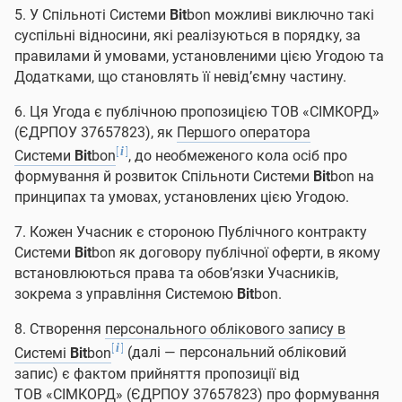
5. У Спільноті Системи
Bit
bon можливі виключно такі
суспільні відносини, які реалізуються в порядку, за
правилами й умовами, установленими цією Угодою та
Додатками, що становлять її невід’ємну частину.
6. Ця Угода є публічною пропозицією ТОВ «СІМКОРД»
(ЄДРПОУ 37657823), як
Першого оператора
[
]
i
Системи
Bit
bon
, до необмеженого кола осіб про
формування й розвиток Спільноти Системи
Bit
bon на
принципах та умовах, установлених цією Угодою.
7. Кожен Учасник є стороною Публічного контракту
Системи
Bit
bon як договору публічної оферти, в якому
встановлюються права та обов’язки Учасників,
зокрема з управління Системою
Bit
bon.
8. Створення
персонального облікового запису в
[
]
i
Системі
Bit
bon
(далі — персональний обліковий
запис) є фактом прийняття пропозиції від
ТОВ «СІМКОРД» (ЄДРПОУ 37657823) про формування