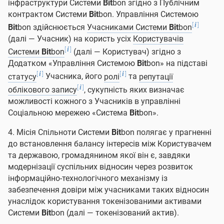
інфраструктури Системи
Bit
bon згідно з Публічним
контрактом Системи
Bit
bon. Управління Системою
[
]
i
Bit
bon здійснюється
Учасниками Системи
Bit
bon
(далі — Учасник) на користь усіх
Користувачів
[
]
i
Системи
Bit
bon
(далі — Користувач) згідно з
Додатком «Управління Системою
Bit
bon» на підставі
[
]
[
]
i
i
статусу
Учасника, його
ролі
та
репутації
[
]
i
облікового запису
, сукупність яких визначає
можливості кожного з Учасників в управлінні
Соціальною мережею «Система
Bit
bon».
4. Місія Спільноти Системи
Bit
bon полягає у прагненні
до встановлення балансу інтересів між Користувачем
та державою, громадянином якої він є, завдяки
модернізації суспільних відносин через розвиток
інформаційно-технологічного механізму із
забезпечення довіри між учасниками таких відносин
унаслідок користування токенізованими активами
Системи
Bit
bon (далі — токенізований актив).