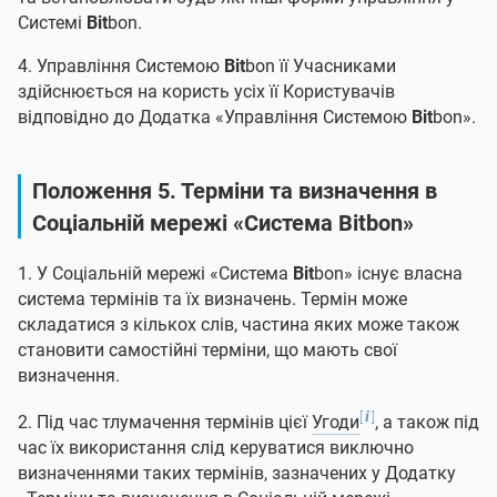
Системі
Bit
bon.
4. Управління Системою
Bit
bon її Учасниками
здійснюється на користь усіх її Користувачів
відповідно до Додатка «Управління Системою
Bit
bon».
Положення 5. Терміни та визначення в
Соціальній мережі «Система
Bit
bon»
1. У Соціальній мережі «Система
Bit
bon» існує власна
система термінів та їх визначень. Термін може
складатися з кількох слів, частина яких може також
становити самостійні терміни, що мають свої
визначення.
[
]
i
2. Під час тлумачення термінів цієї
Угоди
, а також під
час їх використання слід керуватися виключно
визначеннями таких термінів, зазначених у Додатку