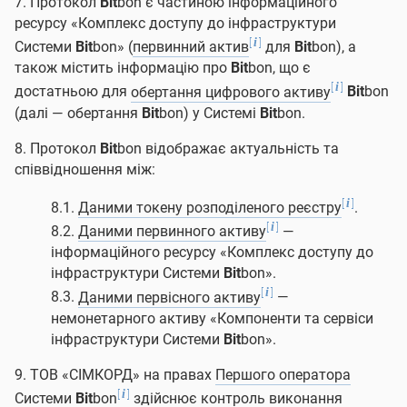
7. Протокол
Bit
bon є частиною інформаційного
ресурсу «Комплекс доступу до інфраструктури
[
]
i
Системи
Bit
bon» (
первинний актив
для
Bit
bon), а
також містить інформацію про
Bit
bon, що є
[
]
i
достатньою для
обертання цифрового активу
Bit
bon
(далі — обертання
Bit
bon) у Системі
Bit
bon.
8. Протокол
Bit
bon відображає актуальність та
співвідношення між:
[
]
i
8.1.
Даними токену розподіленого реєстру
.
[
]
i
8.2.
Даними первинного активу
—
інформаційного ресурсу «Комплекс доступу до
інфраструктури Системи
Bit
bon».
[
]
i
8.3.
Даними первісного активу
—
немонетарного активу «Компоненти та сервіси
інфраструктури Системи
Bit
bon».
9. ТОВ «СІМКОРД» на правах
Першого оператора
[
]
i
Системи
Bit
bon
здійснює контроль виконання