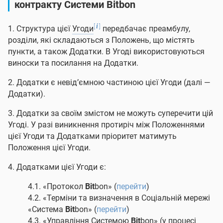
контракту Системи
Bit
bon
[
]
i
1. Структура цієї
Угоди
передбачає преамбулу,
розділи, які складаються з Положень, що містять
пункти, а також Додатки. В Угоді використовуються
виноски та посилання на Додатки.
2. Додатки є невід’ємною частиною цієї Угоди (далі —
Додатки).
3. Додатки за своїм змістом не можуть суперечити цій
Угоді. У разі виникнення протиріч між Положеннями
цієї Угоди та Додатками пріоритет матимуть
Положення цієї Угоди.
4. Додатками цієї Угоди є:
4.1. «Протокол
Bit
bon» (
перейти
)
4.2. «Терміни та визначення в Соціальній мережі
«Система
Bit
bon» (
перейти
)
4.3. «Управління Системою
Bit
bon» (у процесі