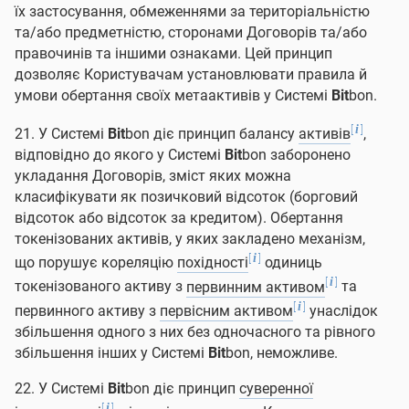
їх застосування, обмеженнями за територіальністю
та/або предметністю, сторонами Договорів та/або
правочинів та іншими ознаками. Цей принцип
дозволяє Користувачам установлювати правила й
умови обертання своїх метаактивів у Системі
Bit
bon.
[
]
i
21. У Системі
Bit
bon діє принцип балансу
активів
,
відповідно до якого у Системі
Bit
bon заборонено
укладання Договорів, зміст яких можна
класифікувати як позичковий відсоток (борговий
відсоток або відсоток за кредитом). Обертання
токенізованих активів, у яких закладено механізм,
[
]
i
що порушує кореляцію
похідності
одиниць
[
]
i
токенізованого активу з
первинним активом
та
[
]
i
первинного активу з
первісним активом
унаслідок
збільшення одного з них без одночасного та рівного
збільшення інших у Системі
Bit
bon, неможливе.
22. У Системі
Bit
bon діє принцип
суверенної
[
]
i