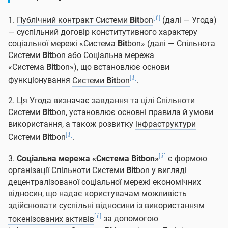
[
]
i
1.
Публічний контракт Системи
Bit
bon
(далі — Угода)
— суспільний договір конститутивного характеру
соціальної мережі «Система
Bit
bon» (далі — Спільнота
Системи
Bit
bon або Соціальна мережа
«Система
Bit
bon»), що встановлює основи
[
]
i
функціонування
Системи
Bit
bon
.
2. Ця Угода визначає завдання та цілі Спільноти
Системи
Bit
bon, установлює основні правила й умови
використання, а також розвитку
інфраструктури
[
]
i
Системи
Bit
bon
.
[
]
i
3.
Соціальна мережа «Система
Bit
bon»
є формою
організації Спільноти Системи
Bit
bon у вигляді
децентралізованої соціальної мережі економічних
відносин, що надає користувачам можливість
здійснювати суспільні відносини із використанням
[
]
i
токенізованих активів
за допомогою