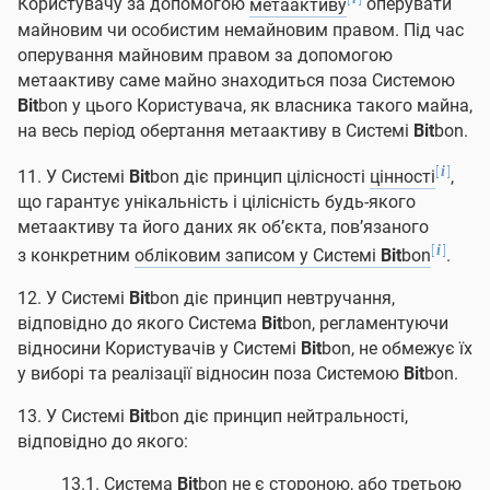
Користувачу за допомогою
метаактиву
оперувати
майновим чи особистим немайновим правом. Під час
оперування майновим правом за допомогою
метаактиву саме майно знаходиться поза Системою
Bit
bon у цього Користувача, як власника такого майна,
на весь період обертання метаактиву в Системі
Bit
bon.
[
]
i
11. У Системі
Bit
bon діє принцип цілісності
цінності
,
що гарантує унікальність і цілісність будь-якого
метаактиву та його даних як об’єкта, пов’язаного
[
]
i
з конкретним
обліковим записом у Системі
Bit
bon
.
12. У Системі
Bit
bon діє принцип невтручання,
відповідно до якого Система
Bit
bon, регламентуючи
відносини Користувачів у Системі
Bit
bon, не обмежує їх
у виборі та реалізації відносин поза Системою
Bit
bon.
13. У Системі
Bit
bon діє принцип нейтральності,
відповідно до якого:
13.1. Система
Bit
bon не є стороною, або третьою