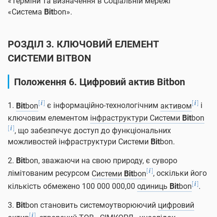
«Терміни та визначення в Соціальній мережі
«Система
Bit
bon».
РОЗДІЛ 3. КЛЮЧОВИЙ ЕЛЕМЕНТ
СИСТЕМИ
BIT
BON
Положення 6. Цифровий актив
Bit
bon
[
]
[
]
i
i
1.
Bit
bon
є інформаційно-технологічним
активом
і
ключовим елементом
інфраструктури Системи
Bit
bon
[
]
i
, що забезпечує доступ до функціональних
можливостей інфраструктури Системи
Bit
bon.
2.
Bit
bon, зважаючи на свою природу, є суворо
[
]
i
лімітованим ресурсом
Системи
Bit
bon
, оскільки його
[
]
i
кількість обмежено 100 000 000,00
одиниць
Bit
bon
.
3.
Bit
bon становить системоутворюючий
цифровий
[
]
i