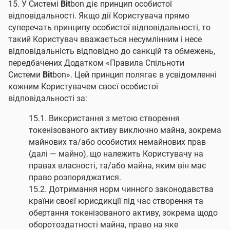
15. У Системі
Bit
bon діє принцип особистої
відповідальності. Якщо дії Користувача прямо
суперечать принципу особистої відповідальності, то
такий Користувач вважається несумлінним і несе
відповідальність відповідно до санкцій та обмежень,
передбачених Додатком «Правила Спільноти
Системи
Bit
bon». Цей принцип полягає в усвідомленні
кожним Користувачем своєї особистої
відповідальності за:
15.1. Використання з метою створення
токенізованого активу виключно майна, зокрема
майнових та/або особистих немайнових прав
(далі — майно), що належить Користувачу на
правах власності, та/або майна, яким він має
право розпоряджатися.
15.2. Дотримання норм чинного законодавства
країни своєї юрисдикції під час створення та
обертання токенізованого активу, зокрема щодо
оборотоздатності майна, право на яке