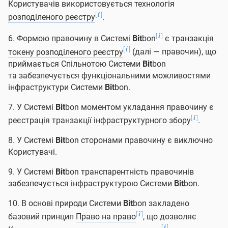
Користувачів використовується технологія
[
]
i
розподіленого реєстру
.
[
]
i
6. Формою
правочину в Системі
Bit
bon
є
транзакція
[
]
i
токену розподіленого реєстру
(далі — правочин), що
приймається Спільнотою Системи
Bit
bon
та забезпечується функціональними можливостями
інфраструктури Системи
Bit
bon.
7. У Системі
Bit
bon моментом укладання правочину є
[
]
i
реєстрація транзакції
інфраструктурного збору
.
8. У Системі
Bit
bon сторонами правочину є виключно
Користувачі.
9. У Системі
Bit
bon транспарентність правочинів
забезпечується інфраструктурою Системи
Bit
bon.
10. В основі природи Системи
Bit
bon закладено
[
]
i
базовий принцип
Право на право
, що дозволяє
[
]
i