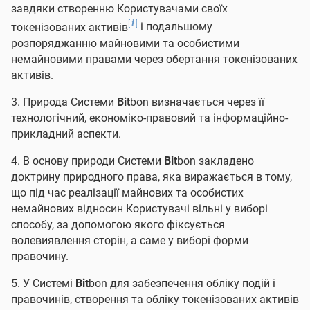
завдяки створенню Користувачами своїх
[
]
i
токенізованих активів
і подальшому
розпоряджанню майновими та особистими
немайновими правами через обертання токенізованих
активів.
3. Природа Системи
Bit
bon визначається через її
технологічний, економіко-правовий та інформаційно-
прикладний аспекти.
4. В основу природи Системи
Bit
bon закладено
доктрину природного права, яка виражається в тому,
що під час реалізації майнових та особистих
немайнових відносин Користувачі вільні у виборі
способу, за допомогою якого фіксується
волевиявлення сторін, а саме у виборі форми
правочину.
5. У Системі
Bit
bon для забезпечення обліку подій і
правочинів, створення та обліку токенізованих активів