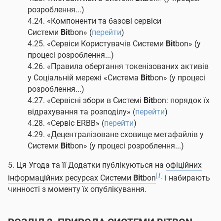
розроблення...)
4.24. «Компоненти та базові сервіси
Системи
Bit
bon» (
перейти
)
4.25. «Сервіси Користувачів Системи
Bit
bon» (у
процесі розроблення...)
4.26. «Правила обертання токенізованих активів
у Соціальній мережі «Система
Bit
bon» (у процесі
розроблення...)
4.27. «Сервісні збори в Системі
Bit
bon: порядок їх
відрахування та розподілу» (
перейти
)
4.28. «Сервіс ERBB» (
перейти
)
4.29. «Децентралізоване сховище метафайлів у
Системи
Bit
bon» (у процесі розроблення...)
5. Ця Угода та її Додатки публікуються на
офіційних
[
]
i
інформаційних ресурсах Системи
Bit
bon
і набирають
чинності з моменту їх опублікування.