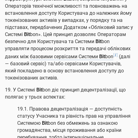
Операторів технічної можливості та повноважень на
встановлення доступу Користувача до належних йому
токенізованих активів у випадках, у порядку та на
підставах, передбачених Додатком «Обліковий запис у
Системі
Bit
bon». Цей принцип дозволяє Операторам
безпечно для Користувача та Системи
Bit
bon
управляти процесом розкриття та передачі облікових
[
]
i
даних між
базовими сервісами Системи
Bit
bon
(далі
— базовий сервіс) та/або сервісами Користувачів,
який покладено в основу встановлення доступу до
токенізованих активів.
19. У Системі
Bit
bon діє принцип децентралізації, що
полягає у трьох аспектах:
19.1. Правова децентралізація — доступність
статусу Учасника та рівність прав на управління
Системою
Bit
bon без обмежень за ознакою
громадянства, місця проживання або країни
перебування, тобто інтернаціональне