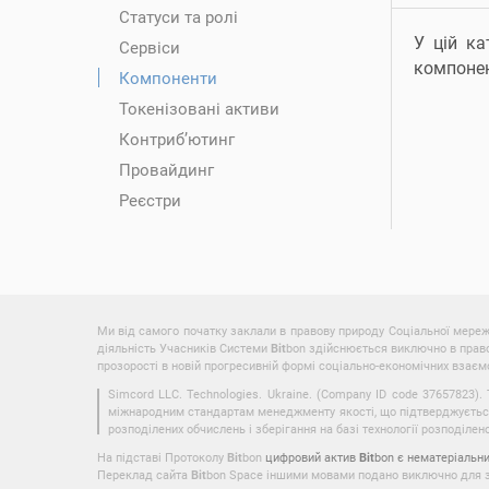
Статуси та ролі
У цій ка
Сервіси
компоне
Компоненти
Токенізовані активи
Контриб’ютинг
Провайдинг
Реєстри
Ми від самого початку заклали в правову природу Соціальної мере
діяльність Учасників Системи
Bit
bon здійснюється виключно в право
прозорості в новій прогресивній формі соціально-економічних взаємов
Simcord LLC. Technologies. Ukraine. (Company ID code 37657823).
міжнародним стандартам менеджменту якості, що підтверджується 
розподілених обчислень і зберігання на базі технології розподілено
На підставі Протоколу
Bit
bon
цифровий актив
Bit
bon є нематеріальн
Переклад сайта
Bit
bon Space іншими мовами подано виключно для зру