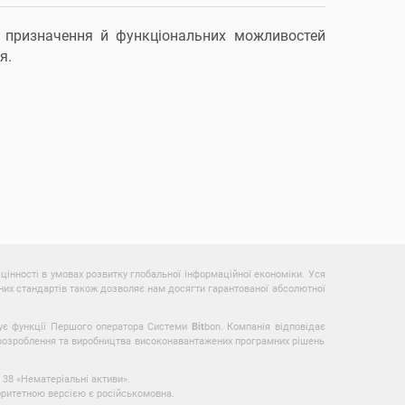
су призначення й функціональних можливостей
я.
інності в умовах розвитку глобальної інформаційної економіки. Уся
них стандартів також дозволяє нам досягти гарантованої абсолютної
нує функції Першого оператора Системи
Bit
bon. Компанія відповідає
і розроблення та виробництва високонавантажених програмних рішень
38 «Нематеріальні активи».
іоритетною версією є російськомовна.