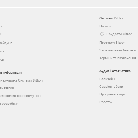
Система
Bit
bon
ce
Новини
B
Придбати
Bit
bon
Протокол
Bit
bon
вайдинг
Забезпечення безпеки
pay
Терміни та визначення
іси
Аудит і статистика
а інформація
Блокчейн
ий контракт Системи
Bit
bon
Сервісні збори
сть
Bit
bon
Програмні коди
 економіко-правовому полі
Реєстри
я-розробник