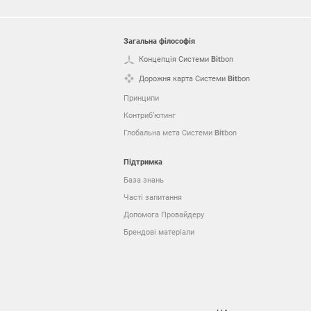
Загальна філософія
Концепція Системи
Bit
bon
Дорожня карта Системи
Bit
bon
Принципи
Контриб’ютинг
Глобальна мета Системи
Bit
bon
Підтримка
База знань
Часті запитання
Допомога Провайдеру
Брендові матеріали