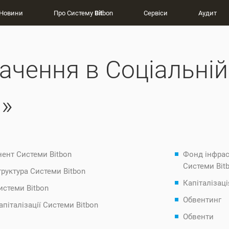
Новини
Про Систему
Bit
bon
Сервіси
Аудит
ачення в Соціальні
»
ент Системи Bitbon
Фонд інфрас
Системи Bit
руктура Системи Bitbon
Капіталізаці
истеми Bitbon
Обвентинг
піталізації Системи Bitbon
Обвенти