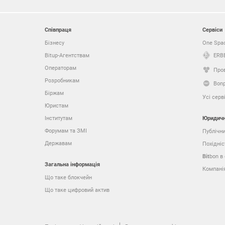
Співпраця
Сервіси
Бізнесу
One Spa
Bitup-Агентствам
ERB
Операторам
Про
Розробникам
Bon
Біржам
Усі серв
Юристам
Юридичн
Інститутам
Форумам та ЗМІ
Публічн
Державам
Похідні
Bit
bon в
Загальна інформація
Компані
Що таке блокчейн
Що таке цифровий актив