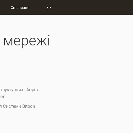
Співпраця
й мережі
труктурних зборів
bon
я Системи Bitbon