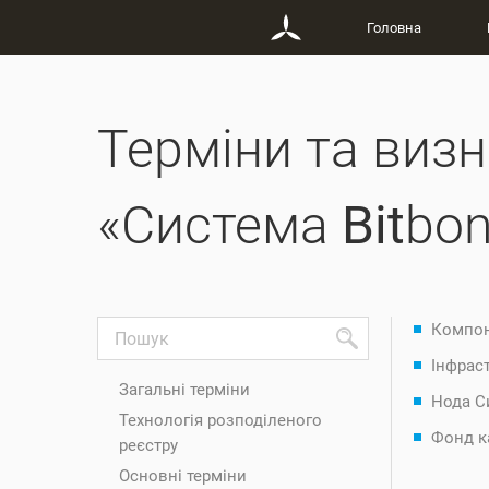
Головна
Терміни та визн
«Система
Bit
bon
Компон
Інфраст
Загальні терміни
Нода С
Технологія розподіленого
Фонд ка
реєстру
Основні терміни