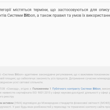
тегорії містяться терміни, що застосовуються для опи
нтів Системи
Bit
bon, а також правил та умов їх використанн
жі «Система
Bit
bon» адаптивне законодавче регулювання, що є важливим показником ц
вій площині, що забезпечує законність усіх процесів. Дотримання сучасних міжнарод
ідносин усієї світової спільноти.
 ТОВ «Сімкорд», згідно з
Положенням 1
Публічного контракту Системи
Bit
bon
, вико
наявністю сертифіката ISO 9001:2015 у сфері науково-дослідної діяльності у сфер
го реєстру.
им активом
(НМА) відповідно до Міжнародних стандартів фінансової звітності (МСФЗ) 
чності. У разі будь-яких розбіжностей у перекладі та тлумаченні контенту сайта пр