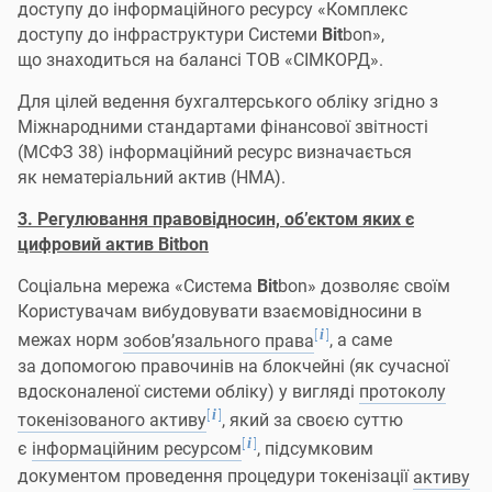
доступу до інформаційного ресурсу «Комплекс
доступу до інфраструктури Системи
Bit
bon»,
що знаходиться на балансі ТОВ «СІМКОРД».
Для цілей ведення бухгалтерського обліку згідно з
Міжнародними стандартами фінансової звітності
(МСФЗ 38) інформаційний ресурс визначається
як нематеріальний актив (НМА).
3. Регулювання правовідносин, об’єктом яких є
цифровий актив Bitbon
Соціальна мережа «Система
Bit
bon» дозволяє своїм
Користувачам вибудовувати взаємовідносини в
[
]
i
межах норм
зобов’язального права
, а саме
за допомогою правочинів на блокчейні (як сучасної
вдосконаленої системи обліку) у вигляді
протоколу
[
]
i
токенізованого активу
, який за своєю суттю
[
]
i
є
інформаційним ресурсом
, підсумковим
документом проведення процедури токенізації
активу