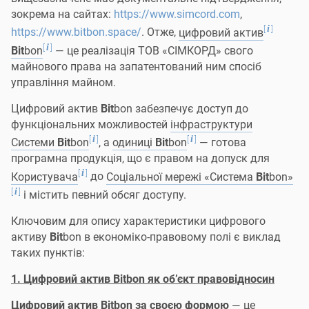
зокрема на сайтах:
https://www.simcord.com
,
[
]
i
https://www.bitbon.space/
. Отже,
цифровий актив
[
]
i
Bit
bon
— це реалізація ТОВ «СІМКОРД» свого
майнового права на запатентований ним спосіб
управління майном.
Цифровий актив
Bit
bon забезпечує доступ до
функціональних можливостей
інфраструктури
[
]
[
]
i
i
Системи
Bit
bon
, а
одиниці
Bit
bon
— готова
програмна продукція, що є правом на допуск для
[
]
i
Користувача
до
Соціальної мережі «Система
Bit
bon»
[
]
i
і містить певний обсяг доступу.
Ключовим для опису характеристики цифрового
активу
Bit
bon в економіко-правовому полі є виклад
таких пунктів:
1. Цифровий актив Bitbon як об’єкт правовідносин
Цифровий актив Bitbon за своєю формою
— це