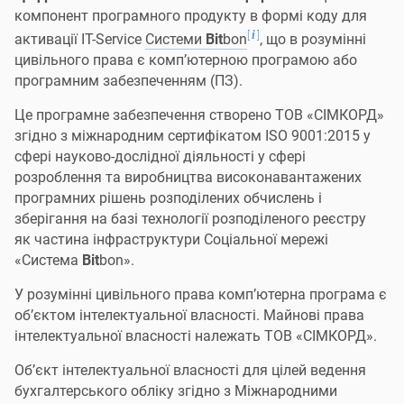
компонент програмного продукту в формі коду для
[
]
i
активації IT-Service
Системи
Bit
bon
, що в розумінні
цивільного права є комп’ютерною програмою або
програмним забезпеченням (ПЗ).
Це програмне забезпечення створено ТОВ «СІМКОРД»
згідно з міжнародним сертифікатом ISO 9001:2015 у
сфері науково-дослідної діяльності у сфері
розроблення та виробництва високонавантажених
програмних рішень розподілених обчислень і
зберігання на базі технології розподіленого реєстру
як частина інфраструктури Соціальної мережі
«Система
Bit
bon».
У розумінні цивільного права комп’ютерна програма є
об’єктом інтелектуальної власності. Майнові права
інтелектуальної власності належать ТОВ «СІМКОРД».
Об’єкт інтелектуальної власності для цілей ведення
бухгалтерського обліку згідно з Міжнародними