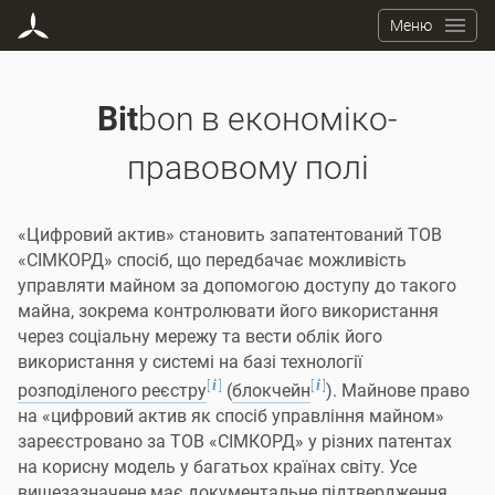
Меню
Bit
bon в економіко-
правовому полі
«Цифровий актив» становить запатентований ТОВ
«СІМКОРД» спосіб, що передбачає можливість
управляти майном за допомогою доступу до такого
майна, зокрема контролювати його використання
через соціальну мережу та вести облік його
використання у системі на базі технології
[
]
[
]
i
i
розподіленого реєстру
(
блокчейн
). Майнове право
на «цифровий актив як спосіб управління майном»
зареєстровано за ТОВ «СІМКОРД» у різних патентах
на корисну модель у багатьох країнах світу. Усе
вищезазначене має документальне підтвердження,