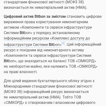
стандартами фінансової звітності (МСФЗ 38)
визначається як нематеріальний актив (НМА).
Цифровий актив Bitbon за змістом
становить цифрове
вираження права користування немонетарним
активом «Компоненти та сервіси інфраструктури
Системи
Bit
bon» у порядку, встановленому
інформаційним ресурсом «Комплекс доступу до
[
]
i
інфраструктури Системи
Bit
bon»
. Цей інформаційний
ресурс є похідним від немонетарного активу
«Компоненти та сервіси інфраструктури Системи
Bit
bon», що знаходиться на балансі ТОВ «СІМКОРД»
як необоротне майно, яке належить ТОВ «СІМКОРД»
на праві власності.
Для цілей ведення бухгалтерського обліку згідно з
Міжнародними стандартами фінансової звітності
(МСФЗ 38) інформаційний ресурс визначається
як нематеріальний актив (НМА). Тобто ТОВ
«СІМКОРД» є створювачем і власником цифрового