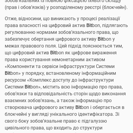
зобов’язальних із повною фіксацією їхнього складу
(прав і обов’язків) у розподіленому реєстрі (блокчейн).
Отже, відносини, що виникають у процесі реалізації
права власності на цифровий актив
Bit
bon, підлягають
регулюванню нормами зобов’язального права, що
забезпечує обертання цифрового активу
Bit
bon у
межах правового поля. Цей підхід пояснюється тим,
що цифровий актив
Bit
bon як цифрове вираження
права користування немонетарним активом
«Компоненти та сервіси інфраструктури Системи
Bit
bon» у порядку, встановленому інформаційним
ресурсом «Комплекс доступу до інфраструктури
Системи
Bit
bon», містить всю інформацію про права,
обов’язки та відповідальність сторін щодо виконання
взаємних зобов’язань, а також інформацію про
створювача цифрового активу
Bit
bon і обертається в
блокчейні у вигляді унікального ідентифікатора. Зі
свого боку зобов’язальне право є підгалуззю
цивільного права, що входить до структури