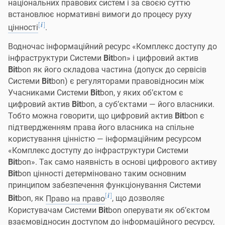
національних правових систем і за своєю суттю
встановлює нормативні вимоги до процесу руху
[
]
i
цінності
.
Водночас інформаційний ресурс «Комплекс доступу до
інфраструктури Системи
Bit
bon» і цифровий актив
Bit
bon як його складова частина (допуск до сервісів
Системи
Bit
bon) є регуляторами правовідносин між
Учасниками Системи
Bit
bon, у яких об’єктом є
цифровий актив
Bit
bon, а суб’єктами — його власники.
Тобто можна говорити, що цифровий актив
Bit
bon є
підтвердженням права його власника на спільне
користування цінністю — інформаційним ресурсом
«Комплекс доступу до інфраструктури Системи
Bit
bon». Так само наявність в основі цифрового активу
Bit
bon цінності детерміновано таким основним
принципом забезпечення функціонування Системи
[
]
i
Bit
bon, як
Право на право
, що дозволяє
Користувачам Системи
Bit
bon оперувати як об’єктом
взаємовідносин доступом до інформаційного ресурсу,