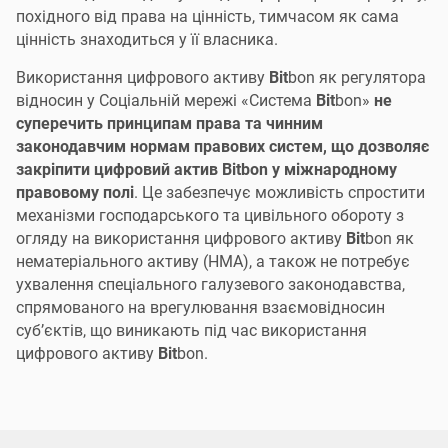
похідного від права на цінність, тимчасом як сама
цінність знаходиться у її власника.
Використання цифрового активу
Bit
bon як регулятора
відносин у Соціальній мережі «Система
Bit
bon»
не
суперечить принципам права та чинним
законодавчим нормам правових систем, що дозволяє
закріпити цифровий актив Bitbon у міжнародному
правовому полі
. Це забезпечує можливість спростити
механізми господарського та цивільного обороту з
огляду на використання цифрового активу
Bit
bon як
нематеріального активу (НМА), а також не потребує
ухвалення спеціального галузевого законодавства,
спрямованого на врегулювання взаємовідносин
суб’єктів, що виникають під час використання
цифрового активу
Bit
bon.