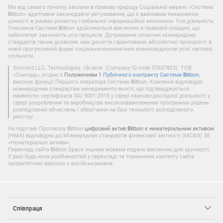
Ми від самого початку заклали в правову природу Соціальної мережі «Система
Bit
bon» адаптивне законодавче регулювання, що є важливим показником
цінності в умовах розвитку глобальної інформаційної економіки. Уся діяльність
Учасників Системи
Bit
bon здійснюється виключно в правовій площині, що
забезпечує законність усіх процесів. Дотримання сучасних міжнародних
стандартів також дозволяє нам досягти гарантованої абсолютної прозорості в
новій прогресивній формі соціально-економічних взаємовідносин усієї світової
спільноти.
Simcord LLC. Technologies. Ukraine. (Company ID code 37657823). ТОВ
«Сімкорд», згідно з
Положенням 1
Публічного контракту Системи
Bit
bon
,
виконує функції Першого оператора Системи
Bit
bon. Компанія відповідає
міжнародним стандартам менеджменту якості, що підтверджується
наявністю сертифіката ISO 9001:2015 у сфері науково-дослідної діяльності у
сфері розроблення та виробництва високонавантажених програмних рішень
розподілених обчислень і зберігання на базі технології розподіленого
реєстру.
На підставі Протоколу
Bit
bon
цифровий актив
Bit
bon є нематеріальним активом
(НМА) відповідно до Міжнародних стандартів фінансової звітності (МСФЗ) 38
«Нематеріальні активи».
Переклад сайта
Bit
bon Space іншими мовами подано виключно для зручності.
У разі будь-яких розбіжностей у перекладі та тлумаченні контенту сайта
пріоритетною версією є російськомовна.
Співпраця