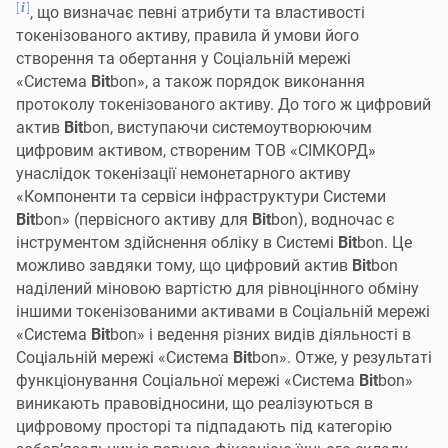
[
]
i
, що визначає певні атрибути та властивості
токенізованого активу, правила й умови його
створення та обертання у Соціальній мережі
«Система
Bit
bon», а також порядок виконання
протоколу токенізованого активу. До того ж цифровий
актив
Bit
bon, виступаючи системоутворюючим
цифровим активом, створеним ТОВ «СІМКОРД»
унаслідок токенізації немонетарного активу
«Компоненти та сервіси інфраструктури Системи
Bit
bon» (первісного активу для
Bit
bon), водночас є
інструментом здійснення обліку в Системі
Bit
bon. Це
можливо завдяки тому, що цифровий актив
Bit
bon
наділений міновою вартістю для рівноцінного обміну
іншими токенізованими активами в Соціальній мережі
«Система
Bit
bon» і ведення різних видів діяльності в
Соціальній мережі «Система
Bit
bon». Отже, у результаті
функціонування Соціальної мережі «Система
Bit
bon»
виникають правовідносини, що реалізуються в
цифровому просторі та підпадають під категорію