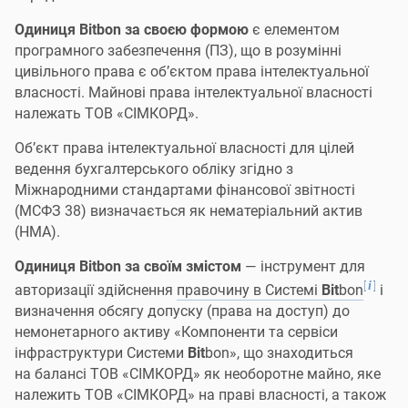
Одиниця Bitbon за своєю формою
є елементом
програмного забезпечення (ПЗ), що в розумінні
цивільного права є об’єктом права інтелектуальної
власності. Майнові права інтелектуальної власності
належать ТОВ «СІМКОРД».
Об’єкт права інтелектуальної власності для цілей
ведення бухгалтерського обліку згідно з
Міжнародними стандартами фінансової звітності
(МСФЗ 38) визначається як нематеріальний актив
(НМА).
Одиниця Bitbon за своїм змістом
— інструмент для
[
]
i
авторизації здійснення
правочину в Системі
Bit
bon
і
визначення обсягу допуску (права на доступ) до
немонетарного активу «Компоненти та сервіси
інфраструктури Системи
Bit
bon», що знаходиться
на балансі ТОВ «СІМКОРД» як необоротне майно, яке
належить ТОВ «СІМКОРД» на праві власності, а також