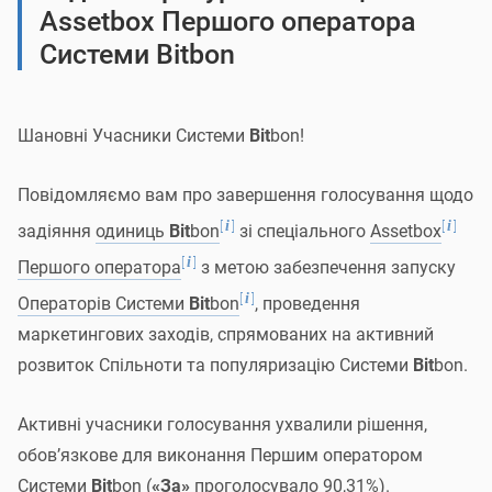
Assetbox Першого оператора
Шановні Учасники Системи
Bit
bon!
Системи Bitbon
Після публікації новини про звернення компанії
GLOBAL DAM COMPUTER SOFTWARE TRADING CO. LLC
Шановні Учасники Системи
Bit
bon!
[
]
i
до
Першого оператора Системи
Bit
bon
щодо
задіяння механізму повернення раніше виділених
Повідомляємо вам про завершення голосування щодо
ресурсів для реалізації маркетингової стратегії у
фонд
[
]
[
]
i
i
задіяння
одиниць
Bit
bon
зі спеціального
Assetbox
[
]
i
капіталізації Системи
Bit
bon
на адресу Першого
[
]
i
Першого оператора
з метою забезпечення запуску
оператора Системи
Bit
bon надійшла низка ініціатив і
[
]
i
Операторів Системи
Bit
bon
, проведення
комерційних пропозицій. Ці пропозиції спрямовані на
маркетингових заходів, спрямованих на активний
популяризацію Системи
Bit
bon, залучення нових
розвиток Спільноти та популяризацію Системи
Bit
bon.
[
]
i
Користувачів
та проведення інших маркетингових
заходів, пов’язаних із розвитком Спільноти Системи
Активні учасники голосування ухвалили рішення,
Bit
bon.
обов’язкове для виконання Першим оператором
Системи
Bit
bon (
«За»
проголосувало 90,31%).