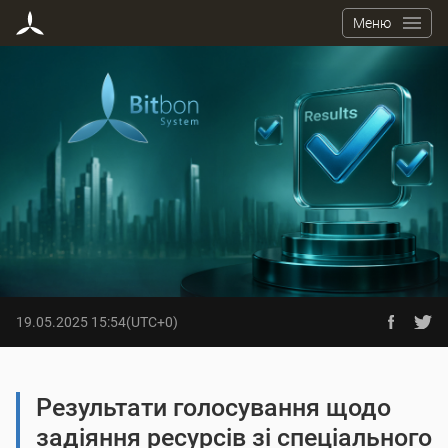
Меню
14.05.2025 12:59
(UTC+0)
19.05.2025 15:54
(UTC+0)
Розвиток Спільноти Системи
Bitbon
Результати голосування щодо
задіяння ресурсів зі спеціального