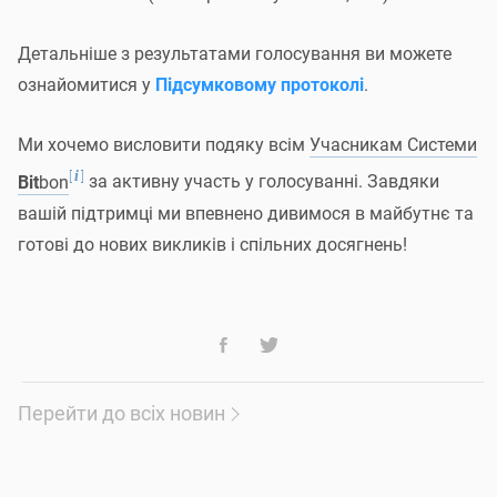
Перший оператор Системи
Bit
bon, забезпечуючи
процеси щодо розвитку й підтримання
інфраструктури
Детальніше з результатами голосування ви можете
[
]
i
Системи
Bit
bon
, а також формування та розвитку
ознайомитися у
Підсумковому протоколі
.
Спільноти Системи
Bit
bon, розуміє важливість і
необхідність реалізації запропонованих
Ми хочемо висловити подяку всім
Учасникам Системи
маркетингових активностей, особливо на етапі
[
]
i
Bit
bon
за активну участь у голосуванні. Завдяки
підготовки до комерційного старту Системи
Bit
bon.
вашій підтримці ми впевнено дивимося в майбутнє та
готові до нових викликів і спільних досягнень!
Вивчивши отримані пропозиції, Перший оператор
Системи
Bit
bon ухвалив рішення розглянути
[
]
i
можливість залучення
одиниць
Bit
bon
зі
[
]
i
спеціального
Assetbox
Першого оператора з метою
[
]
i
забезпечення запуску
Операторів Системи
Bit
bon
,
Перейти до всіх новин
проведення маркетингових заходів, спрямованих на
активний розвиток Спільноти та популяризацію
Системи
Bit
bon, а також ініціювати відповідне