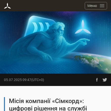
Меню
19.05.2025 15:54
(UTC+0)
05.07.2025 09:47
(UTC+0)
Результати голосування щодо
задіяння ресурсів зі спеціального
Місія компанії «Сімкорд»:
Assetbox Першого оператора
цифрові рішення на службі