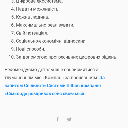
Детальніше з результатами голосування ви можете
Цифрова екосистема.
ознайомитися у
Підсумковому протоколі
.
Надати можливість.
Кожна людина.
Ми хочемо висловити подяку всім
Учасникам Системи
Максимально реалізувати.
Свій потенціал.
[
]
i
Bit
bon
за активну участь у голосуванні. Завдяки
Соціально-економічні відносини.
вашій підтримці ми впевнено дивимося в майбутнє та
Нові способи.
готові до нових викликів і спільних досягнень!
За допомогою прогресивних цифрових рішень.
Рекомендуємо детальніше ознайомитися з
тлумаченням місії Компанії за посиланням:
За
запитом Спільноти Системи Bitbon компанія
Перейти до всіх новин
«Сімкорд» розкриває сенс своєї місії
.