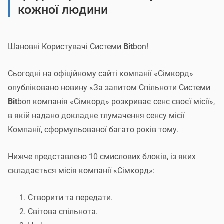
Системи Bitbon
кожної людини
Шановні Учасники Системи
Bit
bon!
Шановні Користувачі Системи
Bit
bon!
Повідомляємо вам про завершення голосування щодо
Сьогодні на офіційному сайті компанії «Сімкорд»
[
]
[
]
i
i
задіяння
одиниць
Bit
bon
зі спеціального
Assetbox
опубліковано новину «За запитом Спільноти Системи
[
]
i
Першого оператора
з метою забезпечення запуску
Bit
bon компанія «Сімкорд» розкриває сенс своєї місії»,
[
]
i
Операторів Системи
Bit
bon
, проведення
в якій надано докладне тлумачення сенсу місії
маркетингових заходів, спрямованих на активний
Компанії, сформульованої багато років тому.
розвиток Спільноти та популяризацію Системи
Bit
bon.
Нижче представлено 10 смислових блоків, із яких
Активні учасники голосування ухвалили рішення,
складається місія компанії «Сімкорд»:
обов’язкове для виконання Першим оператором
Створити та передати.
Системи
Bit
bon (
«За»
проголосувало 90,31%).
Світова спільнота.