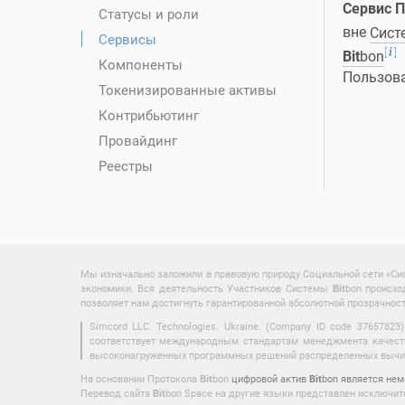
Сервис П
Статусы и роли
вне
Сис
Сервисы
[
]
i
Bit
bon
Компоненты
Пользов
Токенизированные активы
Контрибьютинг
Провайдинг
Реестры
Мы изначально заложили в правовую природу Социальной сети «С
экономики. Вся деятельность Участников Системы
Bit
bon происхо
позволяет нам достигнуть гарантированной абсолютной прозрачнос
Simcord LLC. Technologies. Ukraine. (Company ID code 3765782
соответствует международным стандартам менеджмента качества
высоконагруженных программных решений распределенных вычисле
На основании Протокола
Bit
bon
цифровой актив
Bit
bon является не
Перевод сайта
Bit
bon Space на другие языки представлен исключите