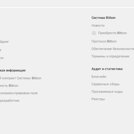
Система
Bit
bon
Новости
Приобрести
Bit
bon
Протокол
Bit
bon
йдинг
Обеспечение безопасност
y
Термины и определения
исы
Аудит и статистика
кая информация
Блокчейн
й контракт Системы
Bit
bon
Сервисные сборы
ность
Bit
bon
Программные коды
кономико-правовом поле
Реестры
разработчик