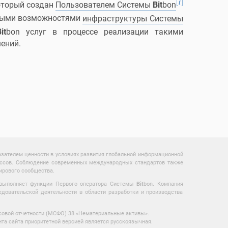
[
]
i
оторый создан
Пользователем Системы
Bit
bon
ьными возможностями
инфраструктуры Системы
it
bon услуг в процессе реализации такими
ений.
зателем ценности в условиях развития глобальной информационной
цессов. Соблюдение современных международных стандартов также
ирового сообщества.
 выполняет функции Первого оператора Системы
Bit
bon. Компания
довательской деятельности в области разработки и производства
овой отчетности (МСФО) 38 «Нематериальные активы».
нта сайта приоритетной версией является русскоязычная.