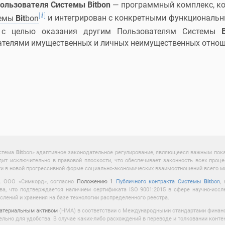
ользователя Системы Bitbon
— программный комплекс, к
[
]
i
темы
Bit
bon
и интегрирован с конкретными функционал
с целью оказания другим Пользователям Системы
B
ателями имущественных и личных неимущественных отнош
истема
Bit
bon» адаптивное законодательное регулирование, являющееся важным пока
дит исключительно в правовой плоскости, что обеспечивает законность всех про
ти в новой прогрессивной форме социально-экономических взаимоотношений всего м
3). ООО «Симкорд», согласно
Положению 1
Публичного контракта Системы
Bit
bon
,
, что подтверждается наличием сертификата ISO 9001:2015 в сфере научно-иссле
ний и хранения на базе технологии распределенного реестра.
материальным активом
(НМА) в соответствии с Международными стандартами финанс
льно для удобства. В случае каких-либо расхождений в переводе и толковании конте