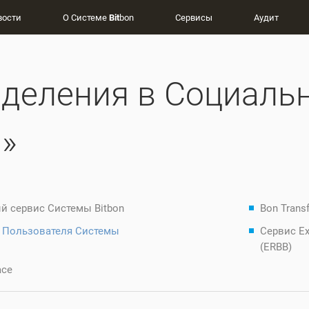
вости
О Системе
Bit
bon
Сервисы
Аудит
деления в Социальн
»
й сервис Системы Bitbon
Bon Transf
 Пользователя Системы
Сервис Ex
(ERBB)
ace