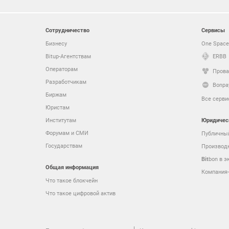
Сотрудничество
Сервисы
Бизнесу
One Space
Bitup-Агентствам
ERBB
Операторам
Прова
Разработчикам
Bonpa
Биржам
Все серв
Юристам
Юридичес
Институтам
Форумам и СМИ
Публичны
Государствам
Производ
Bit
bon в э
Общая информация
Компания-
Что такое блокчейн
Что такое цифровой актив