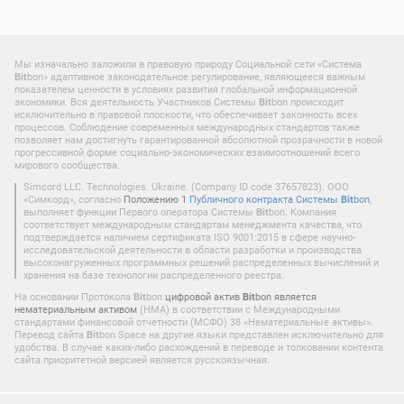
Мы изначально заложили в правовую природу Социальной сети «Система
Bit
bon» адаптивное законодательное регулирование, являющееся важным
показателем ценности в условиях развития глобальной информационной
экономики. Вся деятельность Участников Системы
Bit
bon происходит
исключительно в правовой плоскости, что обеспечивает законность всех
процессов. Соблюдение современных международных стандартов также
позволяет нам достигнуть гарантированной абсолютной прозрачности в новой
прогрессивной форме социально-экономических взаимоотношений всего
мирового сообщества.
Simcord LLC. Technologies. Ukraine. (Company ID code 37657823). ООО
«Симкорд», согласно
Положению 1
Публичного контракта Системы
Bit
bon
,
выполняет функции Первого оператора Системы
Bit
bon. Компания
соответствует международным стандартам менеджмента качества, что
подтверждается наличием сертификата ISO 9001:2015 в сфере научно-
исследовательской деятельности в области разработки и производства
высоконагруженных программных решений распределенных вычислений и
хранения на базе технологии распределенного реестра.
На основании Протокола
Bit
bon
цифровой актив
Bit
bon является
нематериальным активом
(НМА) в соответствии с Международными
стандартами финансовой отчетности (МСФО) 38 «Нематериальные активы».
Перевод сайта
Bit
bon Space на другие языки представлен исключительно для
удобства. В случае каких-либо расхождений в переводе и толковании контента
сайта приоритетной версией является русскоязычная.