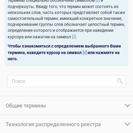
[
]
термины специально обозначены символом
и
i
подчеркнуты. Ввиду того, что термин может состоять из
нескольких слов, часть которых представляет собой также
самостоятельный термин, имеющий конкретное значение,
подчеркивание группы слов обозначает целостный термин,
определение которого и отображается при наведении
[
]
курсора или нажатии на символ
.
i
Чтобы ознакомиться с определением выбранного Вами
[
]
термина, наведите курсор на символ
или нажмите на
i
него.
Общие термины
Технология распределенного реестра