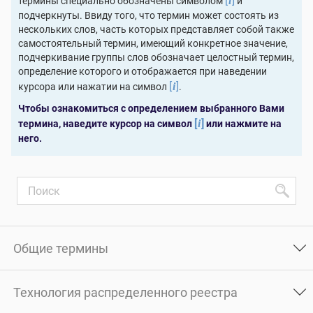
[
]
термины специально обозначены символом
и
i
подчеркнуты. Ввиду того, что термин может состоять из
нескольких слов, часть которых представляет собой также
самостоятельный термин, имеющий конкретное значение,
подчеркивание группы слов обозначает целостный термин,
определение которого и отображается при наведении
[
]
курсора или нажатии на символ
.
i
Чтобы ознакомиться с определением выбранного Вами
[
]
термина, наведите курсор на символ
или нажмите на
i
него.
Общие термины
Технология распределенного реестра