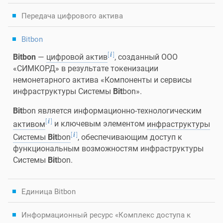
Передача цифрового актива
Bitbon
[
]
i
Bitbon
—
цифровой актив
, созданный ООО
«СИМКОРД» в результате токенизации
немонетарного актива «Компоненты и сервисы
инфраструктуры Системы
Bit
bon».
Bit
bon является информационно-технологическим
[
]
i
активом
и ключевым элементом
инфраструктуры
[
]
i
Системы
Bit
bon
, обеспечивающим доступ к
функциональным возможностям инфраструктуры
Системы
Bit
bon.
Единица Bitbon
Информационный ресурс «Комплекс доступа к