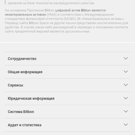
хранения на базе технологии распределенного реестра.
На основании Протокола
Bit
bon
цифровой актив
Bit
bon является
нематериальным активом
(НМА) в соответствии с Международными
стандартами финансовой отчетности (МСФО) 38 «Нематериальные активы».
Перевод сайта
Bit
bon Space на другие языки представлен исключительно для
удобства. В случае каких-либо расхождений в переводе и толковании контента
сайта приоритетной версией является русскоязычная.
Сотрудничество
Общая информация
Сервисы
Юридическая информация
Система
Bit
bon
Аудит и статистика