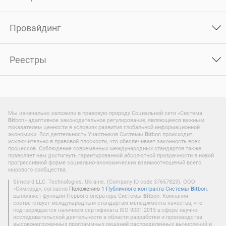
Провайдинг
Реестры
Мы изначально заложили в правовую природу Социальной сети «Система
Bit
bon» адаптивное законодательное регулирование, являющееся важным
показателем ценности в условиях развития глобальной информационной
экономики. Вся деятельность Участников Системы
Bit
bon происходит
исключительно в правовой плоскости, что обеспечивает законность всех
процессов. Соблюдение современных международных стандартов также
позволяет нам достигнуть гарантированной абсолютной прозрачности в новой
прогрессивной форме социально-экономических взаимоотношений всего
мирового сообщества.
Simcord LLC. Technologies. Ukraine. (Company ID code 37657823). ООО
«Симкорд», согласно
Положению 1
Публичного контракта Системы
Bit
bon
,
выполняет функции Первого оператора Системы
Bit
bon. Компания
соответствует международным стандартам менеджмента качества, что
подтверждается наличием сертификата ISO 9001:2015 в сфере научно-
исследовательской деятельности в области разработки и производства
высоконагруженных программных решений распределенных вычислений и