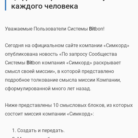
оператора Системы Bitbon
каждого человека
Уважаемые Участники Системы
Bit
bon!
Уважаемые Пользователи Системы
Bit
bon!
Сообщаем вам о завершении голосования по
Сегодня на официальном сайте компании «Симкорд»
[
]
i
задействованию
единиц
Bit
bon
из специального
опубликована новость «По запросу Сообщества
[
]
[
]
i
i
Assetbox
Первого оператора
в целях обеспечения
Системы
Bit
bon компания «Симкорд» раскрывает
[
]
i
запуска
Операторов Системы
Bit
bon
, проведения
смысл своей миссии», в которой представлено
маркетинговых мероприятий, направленных
подробное толкование смысла миссии Компании,
на активное развитие Сообщества и популяризацию
сформулированной много лет назад.
Системы
Bit
bon.
Ниже представлены 10 смысловых блоков, из которых
Активные участники голосования приняли решение,
состоит миссия компании «Симкорд»:
обязательное для исполнения Первым оператором
Создать и передать.
Системы
Bit
bon (
«За»
проголосовало 90,31%).