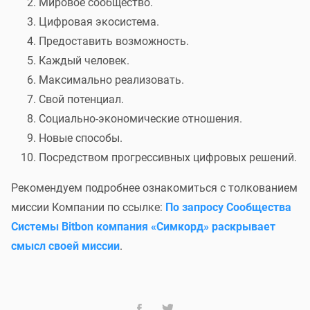
Мировое сообщество.
Подробнее с результатами голосования вы можете
Цифровая экосистема.
ознакомиться в
Итоговом протоколе
.
Предоставить возможность.
Каждый человек.
Мы хотим выразить благодарность всем
Участникам
Максимально реализовать.
Свой потенциал.
[
]
i
Системы
Bit
bon
за активное участие в голосовании.
Социально-экономические отношения.
Благодаря вашей поддержке мы уверенно смотрим в
Новые способы.
будущее и готовы к новым вызовам и совместным
Посредством прогрессивных цифровых решений.
достижениям!
Рекомендуем подробнее ознакомиться с толкованием
миссии Компании по ссылке:
По запросу Сообщества
Системы Bitbon компания «Симкорд» раскрывает
смысл своей миссии
.
Перейти ко всем новостям